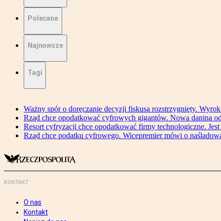
Polecane
Najnowsze
Tagi
Ważny spór o doręczanie decyzji fiskusa rozstrzygnięty. Wyr
Rząd chce opodatkować cyfrowych gigantów. Nowa danina od
Resort cyfryzacji chce opodatkować firmy technologiczne. Jest
Rząd chce podatku cyfrowego. Wicepremier mówi o naśladow
KONTAKT
O nas
Kontakt