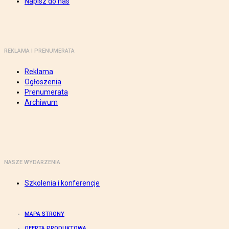
Napisz do nas
REKLAMA I PRENUMERATA
Reklama
Ogłoszenia
Prenumerata
Archiwum
NASZE WYDARZENIA
Szkolenia i konferencje
MAPA STRONY
OFERTA PRODUKTOWA