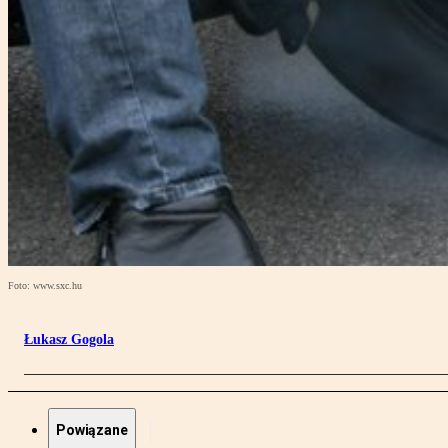
Foto: www.sxc.hu
Łukasz Gogola
Powiązane