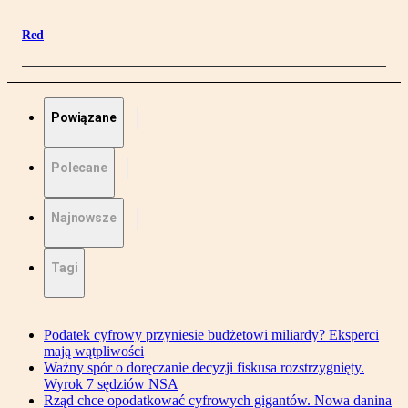
Red
Powiązane
Polecane
Najnowsze
Tagi
Podatek cyfrowy przyniesie budżetowi miliardy? Eksperci
mają wątpliwości
Ważny spór o doręczanie decyzji fiskusa rozstrzygnięty.
Wyrok 7 sędziów NSA
Rząd chce opodatkować cyfrowych gigantów. Nowa danina