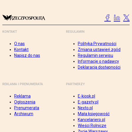
KONTAKT
REGULAMIN
O nas
Polityka Prywatności
Kontakt
Zmiana ustawień zgód
Napisz do nas
Regulamin serwisu
Informacje o nadawcy
Deklaracja dostępności
REKLAMA I PRENUMERATA
PARTNERZY
Reklama
E-kiosk.pl
Ogłoszenia
E-gazety.pl
Prenumerata
Nexto.pl
Archiwum
Mała księgowość
Kancelarierp.pl
Wieści Rolnicze
Życie Warszawy