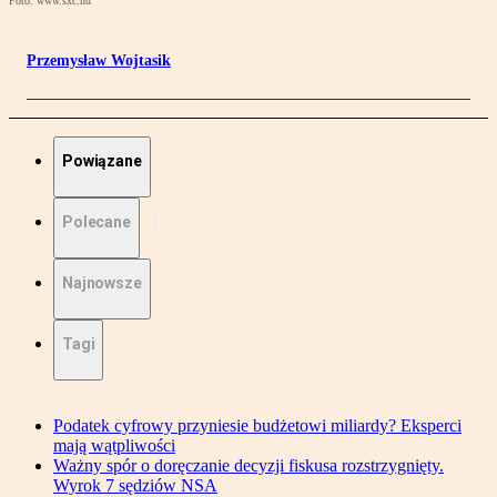
Foto: www.sxc.hu
Przemysław Wojtasik
Powiązane
Polecane
Najnowsze
Tagi
Podatek cyfrowy przyniesie budżetowi miliardy? Eksperci
mają wątpliwości
Ważny spór o doręczanie decyzji fiskusa rozstrzygnięty.
Wyrok 7 sędziów NSA