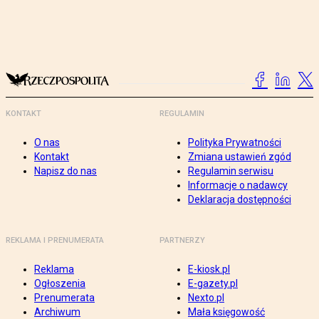
KONTAKT
REGULAMIN
O nas
Polityka Prywatności
Kontakt
Zmiana ustawień zgód
Napisz do nas
Regulamin serwisu
Informacje o nadawcy
Deklaracja dostępności
REKLAMA I PRENUMERATA
PARTNERZY
Reklama
E-kiosk.pl
Ogłoszenia
E-gazety.pl
Prenumerata
Nexto.pl
Archiwum
Mała księgowość