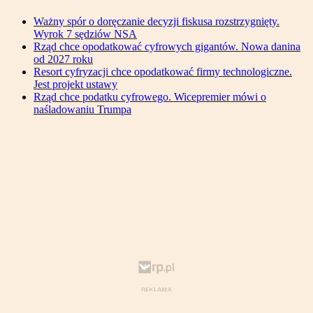
Ważny spór o doręczanie decyzji fiskusa rozstrzygnięty.
Wyrok 7 sędziów NSA
Rząd chce opodatkować cyfrowych gigantów. Nowa danina
od 2027 roku
Resort cyfryzacji chce opodatkować firmy technologiczne.
Jest projekt ustawy
Rząd chce podatku cyfrowego. Wicepremier mówi o
naśladowaniu Trumpa