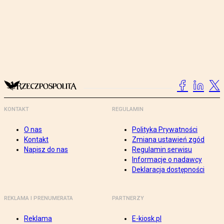
KONTAKT
REGULAMIN
O nas
Polityka Prywatności
Kontakt
Zmiana ustawień zgód
Napisz do nas
Regulamin serwisu
Informacje o nadawcy
Deklaracja dostępności
REKLAMA I PRENUMERATA
PARTNERZY
Reklama
E-kiosk.pl