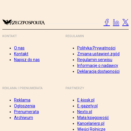
KONTAKT
REGULAMIN
O nas
Polityka Prywatności
Kontakt
Zmiana ustawień zgód
Napisz do nas
Regulamin serwisu
Informacje o nadawcy
Deklaracja dostępności
REKLAMA I PRENUMERATA
PARTNERZY
Reklama
E-kiosk.pl
Ogłoszenia
E-gazety.pl
Prenumerata
Nexto.pl
Archiwum
Mała księgowość
Kancelarierp.pl
Wieści Rolnicze