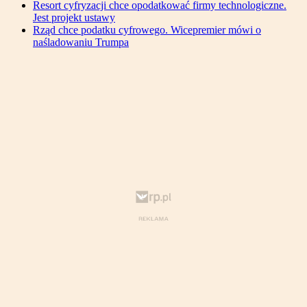
Resort cyfryzacji chce opodatkować firmy technologiczne.
Jest projekt ustawy
Rząd chce podatku cyfrowego. Wicepremier mówi o
naśladowaniu Trumpa