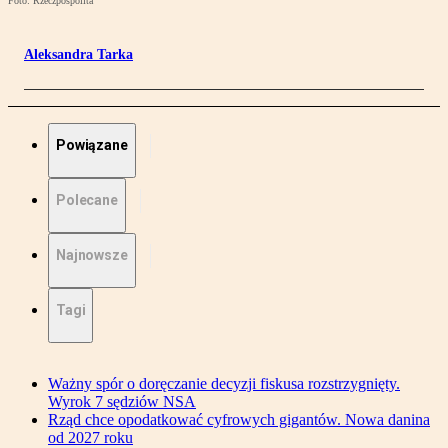
Foto: Rzeczpospolita
Aleksandra Tarka
Powiązane
Polecane
Najnowsze
Tagi
Ważny spór o doręczanie decyzji fiskusa rozstrzygnięty.
Wyrok 7 sędziów NSA
Rząd chce opodatkować cyfrowych gigantów. Nowa danina
od 2027 roku