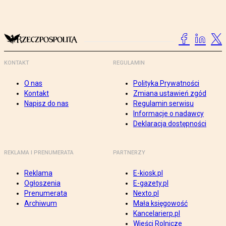
KONTAKT
REGULAMIN
O nas
Polityka Prywatności
Kontakt
Zmiana ustawień zgód
Napisz do nas
Regulamin serwisu
Informacje o nadawcy
Deklaracja dostępności
REKLAMA I PRENUMERATA
PARTNERZY
Reklama
E-kiosk.pl
Ogłoszenia
E-gazety.pl
Prenumerata
Nexto.pl
Archiwum
Mała księgowość
Kancelarierp.pl
Wieści Rolnicze