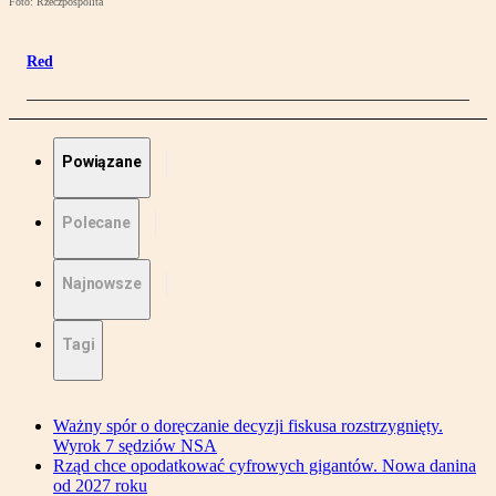
Foto: Rzeczpospolita
Red
Powiązane
Polecane
Najnowsze
Tagi
Ważny spór o doręczanie decyzji fiskusa rozstrzygnięty.
Wyrok 7 sędziów NSA
Rząd chce opodatkować cyfrowych gigantów. Nowa danina
od 2027 roku