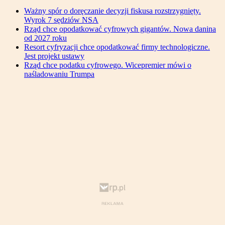
Ważny spór o doręczanie decyzji fiskusa rozstrzygnięty.
Wyrok 7 sędziów NSA
Rząd chce opodatkować cyfrowych gigantów. Nowa danina
od 2027 roku
Resort cyfryzacji chce opodatkować firmy technologiczne.
Jest projekt ustawy
Rząd chce podatku cyfrowego. Wicepremier mówi o
naśladowaniu Trumpa