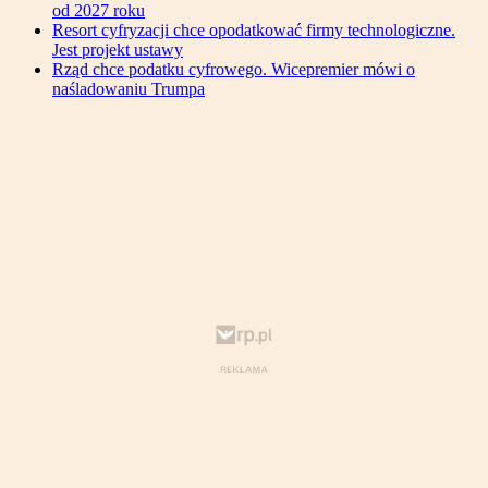
od 2027 roku
Resort cyfryzacji chce opodatkować firmy technologiczne.
Jest projekt ustawy
Rząd chce podatku cyfrowego. Wicepremier mówi o
naśladowaniu Trumpa