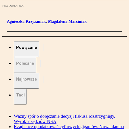
Foto: Adobe Stock
Agnieszka Krzyżaniak
,
Magdalena Marciniak
Powiązane
Polecane
Najnowsze
Tagi
Ważny spór o doręczanie decyzji fiskusa rozstrzygnięty.
Wyrok 7 sędziów NSA
Rząd chce opodatkować cyfrowych gigantów. Nowa danina