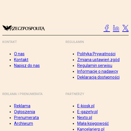
KONTAKT
REGULAMIN
O nas
Polityka Prywatności
Kontakt
Zmiana ustawień zgód
Napisz do nas
Regulamin serwisu
Informacje o nadawcy
Deklaracja dostępności
REKLAMA I PRENUMERATA
PARTNERZY
Reklama
E-kiosk.pl
Ogłoszenia
E-gazety.pl
Prenumerata
Nexto.pl
Archiwum
Mała księgowość
Kancelarierp.pl