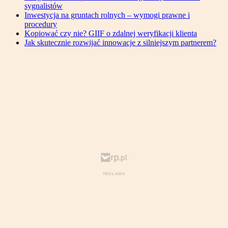
sygnalistów
Inwestycja na gruntach rolnych – wymogi prawne i
procedury
Kopiować czy nie? GIIF o zdalnej weryfikacji klienta
Jak skutecznie rozwijać innowacje z silniejszym partnerem?