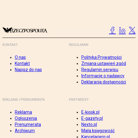
KONTAKT
REGULAMIN
O nas
Polityka Prywatności
Kontakt
Zmiana ustawień zgód
Napisz do nas
Regulamin serwisu
Informacje o nadawcy
Deklaracja dostępności
REKLAMA I PRENUMERATA
PARTNERZY
Reklama
E-kiosk.pl
Ogłoszenia
E-gazety.pl
Prenumerata
Nexto.pl
Archiwum
Mała księgowość
Kancelarierp.pl