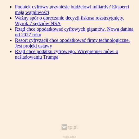
Podatek cyfrowy przyniesie budżetowi miliardy? Eksperci
mają wątpliwości
Ważny spór o doręczanie decyzji fiskusa rozstrzygnięty.
Wyrok 7 sędziów NSA
Rząd chce opodatkować cyfrowych gigantów. Nowa danina
od 2027 roku
Resort cyfryzacji chce opodatkować firmy technologiczne.
Jest projekt ustawy
Rząd chce podatku cyfrowego. Wicepremier mówi o
naśladowaniu Trumpa