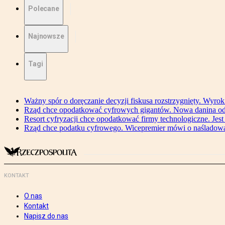
Polecane
Najnowsze
Tagi
Ważny spór o doręczanie decyzji fiskusa rozstrzygnięty. Wyr
Rząd chce opodatkować cyfrowych gigantów. Nowa danina od
Resort cyfryzacji chce opodatkować firmy technologiczne. Jest
Rząd chce podatku cyfrowego. Wicepremier mówi o naśladow
KONTAKT
O nas
Kontakt
Napisz do nas