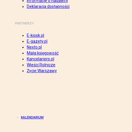
Informacje o nadawcy
Deklaracja dostępności
PARTNERZY
E-kiosk.pl
E-gazety.pl
Nexto.pl
Mała księgowość
Kancelarierp.pl
Wieści Rolnicze
Życie Warszawy
KALENDARIUM