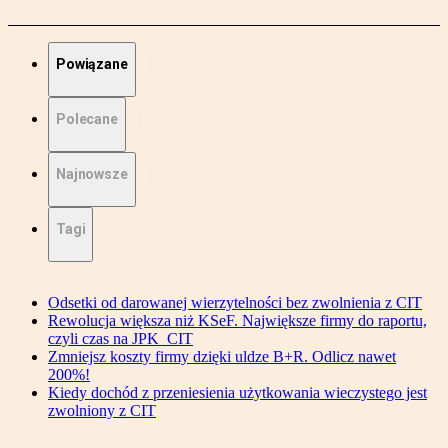
Powiązane
Polecane
Najnowsze
Tagi
Odsetki od darowanej wierzytelności bez zwolnienia z CIT
Rewolucja większa niż KSeF. Największe firmy do raportu,
czyli czas na JPK_CIT
Zmniejsz koszty firmy dzięki uldze B+R. Odlicz nawet
200%!
Kiedy dochód z przeniesienia użytkowania wieczystego jest
zwolniony z CIT