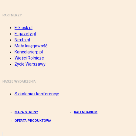
PARTNERZY
E-kiosk.pl
E-gazety.pl
Nexto.pl
Mała księgowość
Kancelarierp.pl
Wieści Rolnicze
Życie Warszawy
NASZE WYDARZENIA
Szkolenia i konferencje
MAPA STRONY
KALENDARIUM
OFERTA PRODUKTOWA