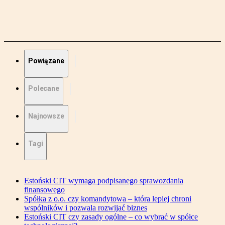
Powiązane
Polecane
Najnowsze
Tagi
Estoński CIT wymaga podpisanego sprawozdania
finansowego
Spółka z o.o. czy komandytowa – która lepiej chroni
wspólników i pozwala rozwijać biznes
Estoński CIT czy zasady ogólne – co wybrać w spółce