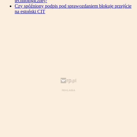
technologicznej?
Czy spóźniony podpis pod sprawozdaniem blokuje przejście
na estoński CIT