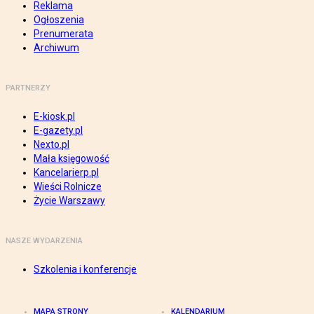
Reklama
Ogłoszenia
Prenumerata
Archiwum
PARTNERZY
E-kiosk.pl
E-gazety.pl
Nexto.pl
Mała księgowość
Kancelarierp.pl
Wieści Rolnicze
Życie Warszawy
NASZE WYDARZENIA
Szkolenia i konferencje
MAPA STRONY
KALENDARIUM