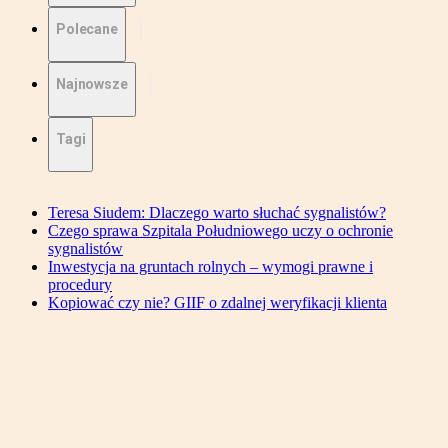
Polecane
Najnowsze
Tagi
Teresa Siudem: Dlaczego warto słuchać sygnalistów?
Czego sprawa Szpitala Południowego uczy o ochronie
sygnalistów
Inwestycja na gruntach rolnych – wymogi prawne i
procedury
Kopiować czy nie? GIIF o zdalnej weryfikacji klienta