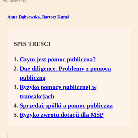
Foto: Adobe Stock
Anna Dąbrowska
,
Bartosz Kuraś
SPIS TREŚCI
Czym jest pomoc publiczna?
Due diligence. Problemy z pomocą
publiczną
Ryzyko pomocy publicznej w
transakcjach
Sprzedaż spółki a pomoc publiczna
Ryzyko zwrotu dotacji dla MŚP