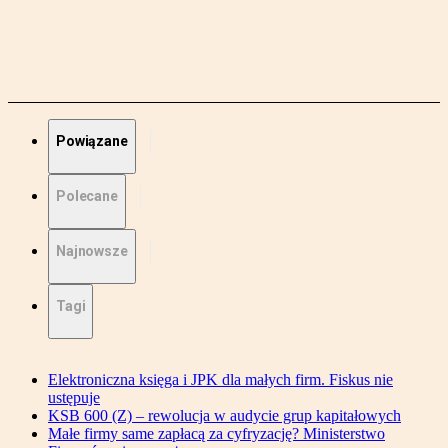
Powiązane
Polecane
Najnowsze
Tagi
Elektroniczna księga i JPK dla małych firm. Fiskus nie
ustępuje
KSB 600 (Z) – rewolucja w audycie grup kapitałowych
Małe firmy same zapłacą za cyfryzację? Ministerstwo