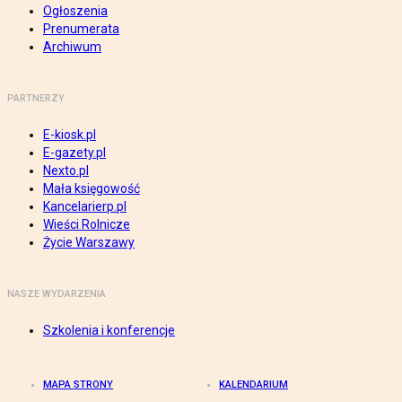
Ogłoszenia
Prenumerata
Archiwum
PARTNERZY
E-kiosk.pl
E-gazety.pl
Nexto.pl
Mała księgowość
Kancelarierp.pl
Wieści Rolnicze
Życie Warszawy
NASZE WYDARZENIA
Szkolenia i konferencje
MAPA STRONY
KALENDARIUM