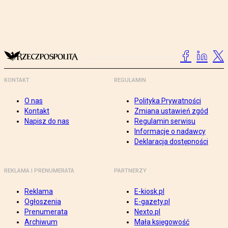
KONTAKT
REGULAMIN
O nas
Polityka Prywatności
Kontakt
Zmiana ustawień zgód
Napisz do nas
Regulamin serwisu
Informacje o nadawcy
Deklaracja dostępności
REKLAMA I PRENUMERATA
PARTNERZY
Reklama
E-kiosk.pl
Ogłoszenia
E-gazety.pl
Prenumerata
Nexto.pl
Archiwum
Mała księgowość