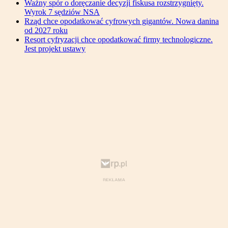
Ważny spór o doręczanie decyzji fiskusa rozstrzygnięty.
Wyrok 7 sędziów NSA
Rząd chce opodatkować cyfrowych gigantów. Nowa danina
od 2027 roku
Resort cyfryzacji chce opodatkować firmy technologiczne.
Jest projekt ustawy