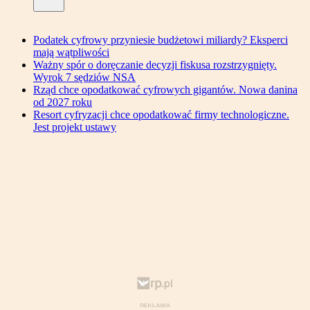
Podatek cyfrowy przyniesie budżetowi miliardy? Eksperci
mają wątpliwości
Ważny spór o doręczanie decyzji fiskusa rozstrzygnięty.
Wyrok 7 sędziów NSA
Rząd chce opodatkować cyfrowych gigantów. Nowa danina
od 2027 roku
Resort cyfryzacji chce opodatkować firmy technologiczne.
Jest projekt ustawy