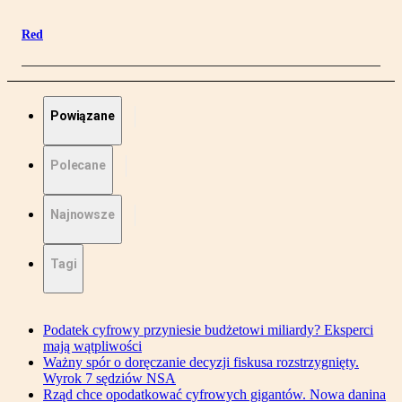
Red
Powiązane
Polecane
Najnowsze
Tagi
Podatek cyfrowy przyniesie budżetowi miliardy? Eksperci
mają wątpliwości
Ważny spór o doręczanie decyzji fiskusa rozstrzygnięty.
Wyrok 7 sędziów NSA
Rząd chce opodatkować cyfrowych gigantów. Nowa danina