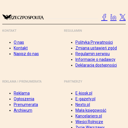
KONTAKT
REGULAMIN
O nas
Polityka Prywatności
Kontakt
Zmiana ustawień zgód
Napisz do nas
Regulamin serwisu
Informacje o nadawcy
Deklaracja dostępności
REKLAMA I PRENUMERATA
PARTNERZY
Reklama
E-kiosk.pl
Ogłoszenia
E-gazety.pl
Prenumerata
Nexto.pl
Archiwum
Mała księgowość
Kancelarierp.pl
Wieści Rolnicze
Życie Warszawy