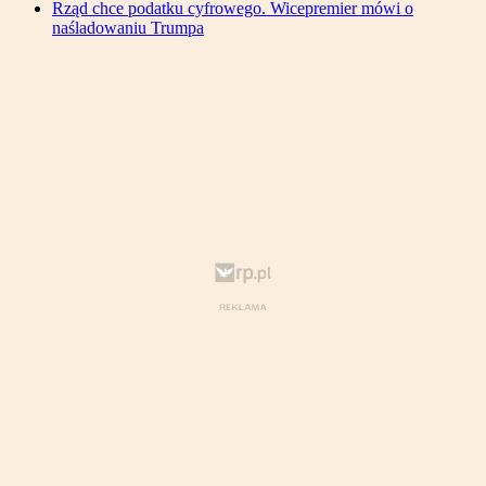
Rząd chce podatku cyfrowego. Wicepremier mówi o
naśladowaniu Trumpa