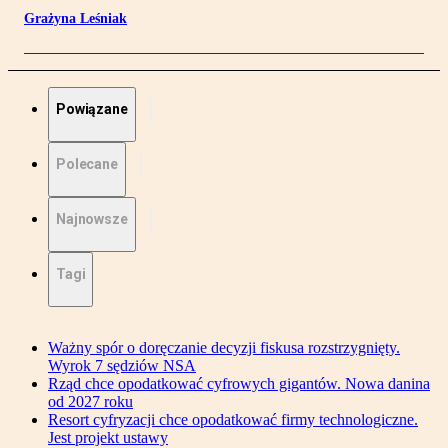
Grażyna Leśniak
Powiązane
Polecane
Najnowsze
Tagi
Ważny spór o doręczanie decyzji fiskusa rozstrzygnięty.
Wyrok 7 sędziów NSA
Rząd chce opodatkować cyfrowych gigantów. Nowa danina
od 2027 roku
Resort cyfryzacji chce opodatkować firmy technologiczne.
Jest projekt ustawy