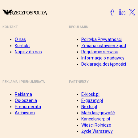
KONTAKT
REGULAMIN
O nas
Polityka Prywatności
Kontakt
Zmiana ustawień zgód
Napisz do nas
Regulamin serwisu
Informacje o nadawcy
Deklaracja dostępności
REKLAMA I PRENUMERATA
PARTNERZY
Reklama
E-kiosk.pl
Ogłoszenia
E-gazety.pl
Prenumerata
Nexto.pl
Archiwum
Mała księgowość
Kancelarierp.pl
Wieści Rolnicze
Życie Warszawy