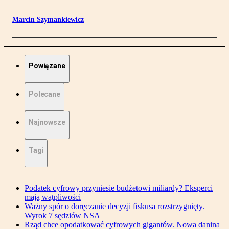
Marcin Szymankiewicz
Powiązane
Polecane
Najnowsze
Tagi
Podatek cyfrowy przyniesie budżetowi miliardy? Eksperci
mają wątpliwości
Ważny spór o doręczanie decyzji fiskusa rozstrzygnięty.
Wyrok 7 sędziów NSA
Rząd chce opodatkować cyfrowych gigantów. Nowa danina