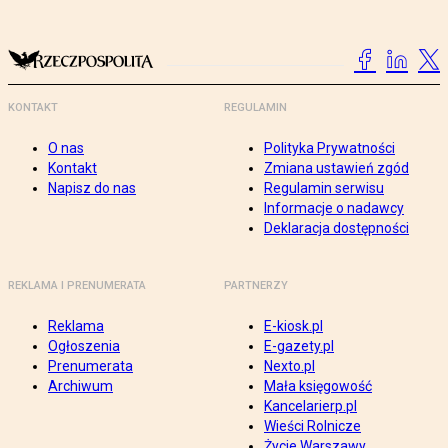
KONTAKT
REGULAMIN
O nas
Polityka Prywatności
Kontakt
Zmiana ustawień zgód
Napisz do nas
Regulamin serwisu
Informacje o nadawcy
Deklaracja dostępności
REKLAMA I PRENUMERATA
PARTNERZY
Reklama
E-kiosk.pl
Ogłoszenia
E-gazety.pl
Prenumerata
Nexto.pl
Archiwum
Mała księgowość
Kancelarierp.pl
Wieści Rolnicze
Życie Warszawy