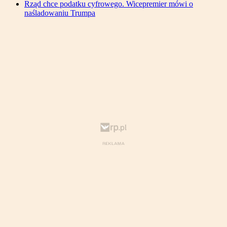
Rząd chce podatku cyfrowego. Wicepremier mówi o
naśladowaniu Trumpa