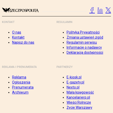
KONTAKT
REGULAMIN
O nas
Polityka Prywatności
Kontakt
Zmiana ustawień zgód
Napisz do nas
Regulamin serwisu
Informacje o nadawcy
Deklaracja dostępności
REKLAMA I PRENUMERATA
PARTNERZY
Reklama
E-kiosk.pl
Ogłoszenia
E-gazety.pl
Prenumerata
Nexto.pl
Archiwum
Mała księgowość
Kancelarierp.pl
Wieści Rolnicze
Życie Warszawy