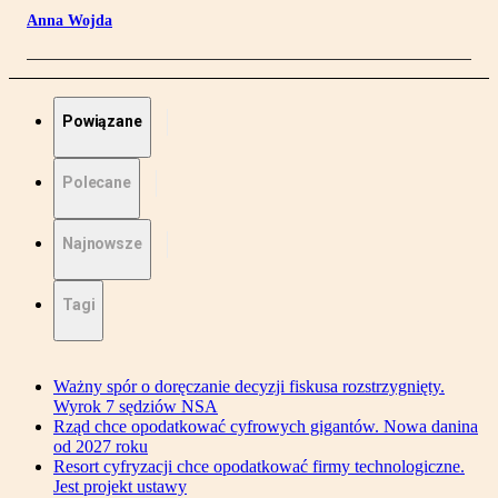
Anna Wojda
Powiązane
Polecane
Najnowsze
Tagi
Ważny spór o doręczanie decyzji fiskusa rozstrzygnięty.
Wyrok 7 sędziów NSA
Rząd chce opodatkować cyfrowych gigantów. Nowa danina
od 2027 roku
Resort cyfryzacji chce opodatkować firmy technologiczne.
Jest projekt ustawy