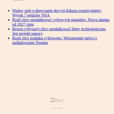
Ważny spór o doręczanie decyzji fiskusa rozstrzygnięty.
Wyrok 7 sędziów NSA
Rząd chce opodatkować cyfrowych gigantów. Nowa danina
od 2027 roku
Resort cyfryzacji chce opodatkować firmy technologiczne.
Jest projekt ustawy
Rząd chce podatku cyfrowego. Wicepremier mówi o
naśladowaniu Trumpa