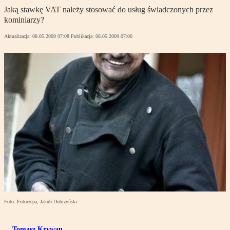
Jaką stawkę VAT należy stosować do usług świadczonych przez
kominiarzy?
Aktualizacja:
08.05.2009 07:08
Publikacja:
08.05.2009 07:00
Foto: Fotorzepa, Jakub Dobrzyński
Tomasz Krywan