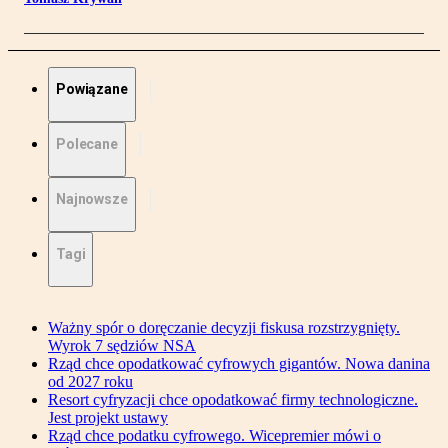
Powiązane
Polecane
Najnowsze
Tagi
Ważny spór o doręczanie decyzji fiskusa rozstrzygnięty.
Wyrok 7 sędziów NSA
Rząd chce opodatkować cyfrowych gigantów. Nowa danina
od 2027 roku
Resort cyfryzacji chce opodatkować firmy technologiczne.
Jest projekt ustawy
Rząd chce podatku cyfrowego. Wicepremier mówi o