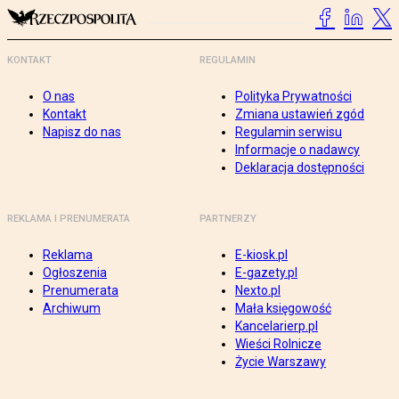
KONTAKT
REGULAMIN
O nas
Polityka Prywatności
Kontakt
Zmiana ustawień zgód
Napisz do nas
Regulamin serwisu
Informacje o nadawcy
Deklaracja dostępności
REKLAMA I PRENUMERATA
PARTNERZY
Reklama
E-kiosk.pl
Ogłoszenia
E-gazety.pl
Prenumerata
Nexto.pl
Archiwum
Mała księgowość
Kancelarierp.pl
Wieści Rolnicze
Życie Warszawy