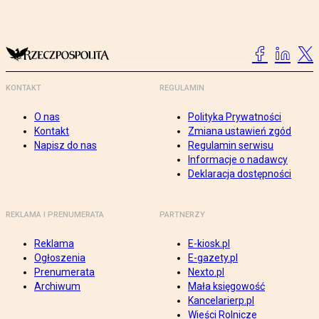
KONTAKT
REGULAMIN
O nas
Polityka Prywatności
Kontakt
Zmiana ustawień zgód
Napisz do nas
Regulamin serwisu
Informacje o nadawcy
Deklaracja dostępności
REKLAMA I PRENUMERATA
PARTNERZY
Reklama
E-kiosk.pl
Ogłoszenia
E-gazety.pl
Prenumerata
Nexto.pl
Archiwum
Mała księgowość
Kancelarierp.pl
Wieści Rolnicze