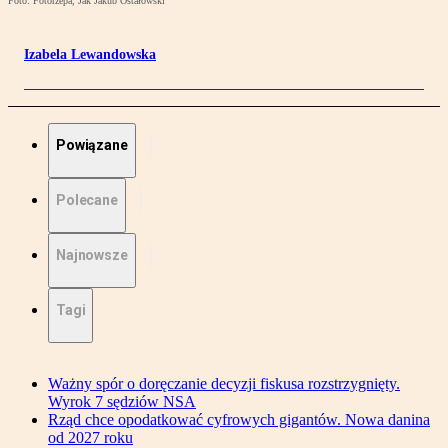
Foto: Fotorzepa, Jak Jakub Ostałowski
Izabela Lewandowska
Powiązane
Polecane
Najnowsze
Tagi
Ważny spór o doręczanie decyzji fiskusa rozstrzygnięty.
Wyrok 7 sędziów NSA
Rząd chce opodatkować cyfrowych gigantów. Nowa danina
od 2027 roku