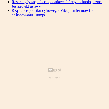
Resort cyfryzacji chce opodatkować firmy technologiczne.
Jest projekt ustawy
Rząd chce podatku cyfrowego. Wicepremier mówi o
naśladowaniu Trumpa