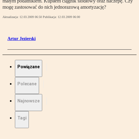
małym podatnikiem. Kupiłem ciągnik siodłowy oraz naczepę. Czy
mogę zastosować do nich jednorazową amortyzację?
Aktualizacja:
12.03.2009 06:50
Publikacja:
12.03.2009 06:00
Artur Jezierski
Powiązane
Polecane
Najnowsze
Tagi