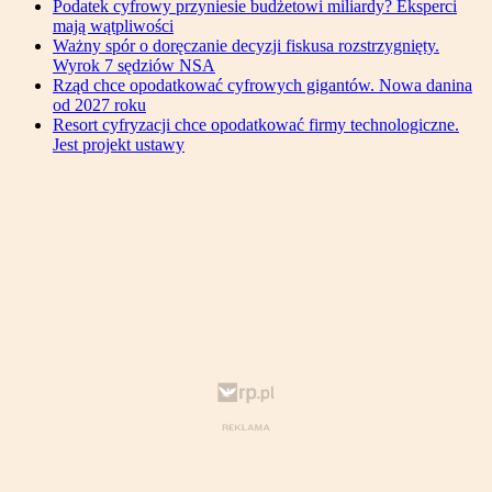
Podatek cyfrowy przyniesie budżetowi miliardy? Eksperci
mają wątpliwości
Ważny spór o doręczanie decyzji fiskusa rozstrzygnięty.
Wyrok 7 sędziów NSA
Rząd chce opodatkować cyfrowych gigantów. Nowa danina
od 2027 roku
Resort cyfryzacji chce opodatkować firmy technologiczne.
Jest projekt ustawy