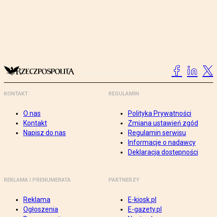
KONTAKT
REGULAMIN
O nas
Polityka Prywatności
Kontakt
Zmiana ustawień zgód
Napisz do nas
Regulamin serwisu
Informacje o nadawcy
Deklaracja dostępności
REKLAMA I PRENUMERATA
PARTNERZY
Reklama
E-kiosk.pl
Ogłoszenia
E-gazety.pl