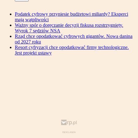
Podatek cyfrowy przyniesie budżetowi miliardy? Eksperci
mają wątpliwości
Ważny spór o doręczanie decyzji fiskusa rozstrzygnięty.
Wyrok 7 sędziów NSA
Rząd chce opodatkować cyfrowych gigantów. Nowa danina
od 2027 roku
Resort cyfryzacji chce opodatkować firmy technologiczne.
Jest projekt ustawy