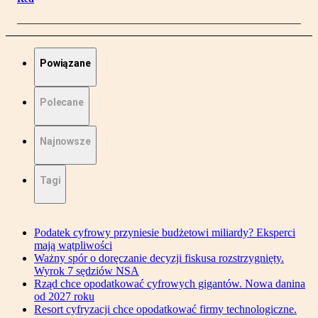
Powiązane
Polecane
Najnowsze
Tagi
Podatek cyfrowy przyniesie budżetowi miliardy? Eksperci
mają wątpliwości
Ważny spór o doręczanie decyzji fiskusa rozstrzygnięty.
Wyrok 7 sędziów NSA
Rząd chce opodatkować cyfrowych gigantów. Nowa danina
od 2027 roku
Resort cyfryzacji chce opodatkować firmy technologiczne.