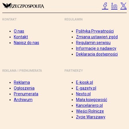
KONTAKT
REGULAMIN
O nas
Polityka Prywatności
Kontakt
Zmiana ustawień zgód
Napisz do nas
Regulamin serwisu
Informacje o nadawcy
Deklaracja dostępności
REKLAMA I PRENUMERATA
PARTNERZY
Reklama
E-kiosk.pl
Ogłoszenia
E-gazety.pl
Prenumerata
Nexto.pl
Archiwum
Mała księgowość
Kancelarierp.pl
Wieści Rolnicze
Życie Warszawy