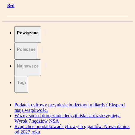
Red
Powiązane
Polecane
Najnowsze
Tagi
Podatek cyfrowy przyniesie budżetowi miliardy? Eksperci
mają wątpliwości
Ważny spór o doręczanie decyzji fiskusa rozstrzygnięty.
Wyrok 7 sędziów NSA
Rząd chce opodatkować cyfrowych gigantów. Nowa danina
od 2027 roku