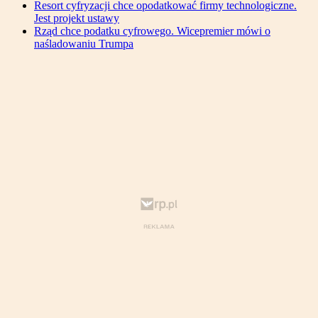
Resort cyfryzacji chce opodatkować firmy technologiczne.
Jest projekt ustawy
Rząd chce podatku cyfrowego. Wicepremier mówi o
naśladowaniu Trumpa