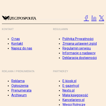
KONTAKT
REGULAMIN
O nas
Polityka Prywatności
Kontakt
Zmiana ustawień zgód
Napisz do nas
Regulamin serwisu
Informacje o nadawcy
Deklaracja dostępności
REKLAMA I PRENUMERATA
PARTNERZY
Reklama
E-kiosk.pl
Ogłoszenia
E-gazety.pl
Prenumerata
Nexto.pl
Archiwum
Mała księgowość
Kancelarierp.pl
Wieści Rolnicze