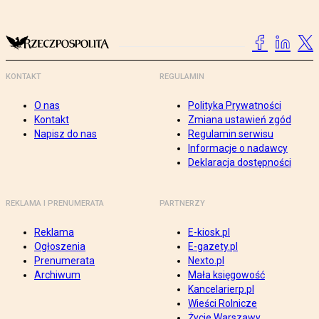
KONTAKT
REGULAMIN
O nas
Polityka Prywatności
Kontakt
Zmiana ustawień zgód
Napisz do nas
Regulamin serwisu
Informacje o nadawcy
Deklaracja dostępności
REKLAMA I PRENUMERATA
PARTNERZY
Reklama
E-kiosk.pl
Ogłoszenia
E-gazety.pl
Prenumerata
Nexto.pl
Archiwum
Mała księgowość
Kancelarierp.pl
Wieści Rolnicze
Życie Warszawy