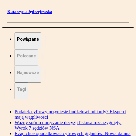
Katarzyna Jędrzejewska
Powiązane
Polecane
Najnowsze
Tagi
Podatek cyfrowy przyniesie budżetowi miliardy? Eksperci
mają wątpliwości
Ważny spór o doręczanie decyzji fiskusa rozstrzygnięty.
Wyrok 7 sędziów NSA
Rząd chce opodatkować cyfrowych gigantów. Nowa danina