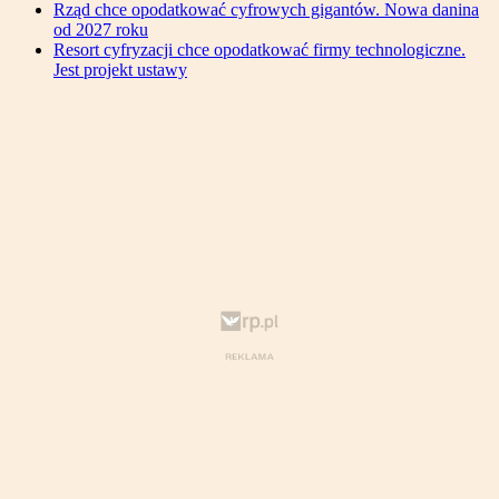
Rząd chce opodatkować cyfrowych gigantów. Nowa danina
od 2027 roku
Resort cyfryzacji chce opodatkować firmy technologiczne.
Jest projekt ustawy