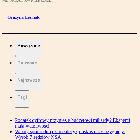
Foto: Fotorzepa, MW Michał Walczak
Grażyna Leśniak
Powiązane
Polecane
Najnowsze
Tagi
Podatek cyfrowy przyniesie budżetowi miliardy? Eksperci
mają wątpliwości
Ważny spór o doręczanie decyzji fiskusa rozstrzygnięty.
Wyrok 7 sędziów NSA