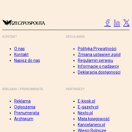
KONTAKT
REGULAMIN
O nas
Polityka Prywatności
Kontakt
Zmiana ustawień zgód
Napisz do nas
Regulamin serwisu
Informacje o nadawcy
Deklaracja dostępności
REKLAMA I PRENUMERATA
PARTNERZY
Reklama
E-kiosk.pl
Ogłoszenia
E-gazety.pl
Prenumerata
Nexto.pl
Archiwum
Mała księgowość
Kancelarierp.pl
Wieści Rolnicze