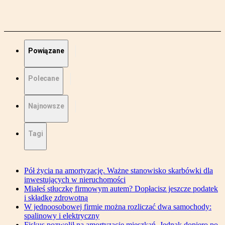
Powiązane
Polecane
Najnowsze
Tagi
Pół życia na amortyzację. Ważne stanowisko skarbówki dla
inwestujących w nieruchomości
Miałeś stłuczkę firmowym autem? Dopłacisz jeszcze podatek
i składkę zdrowotną
W jednoosobowej firmie można rozliczać dwa samochody:
spalinowy i elektryczny
Fiskus pozwolił na amortyzację mieszkań. Jednak dopiero po