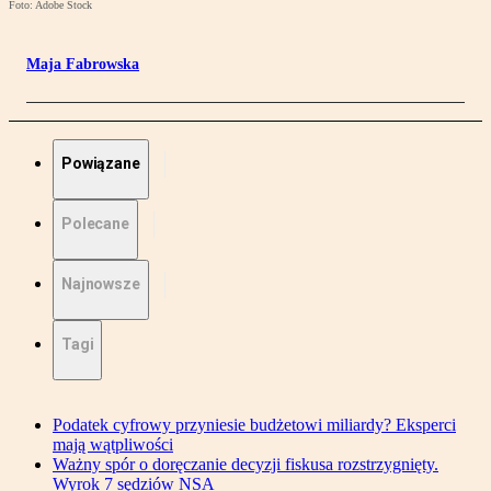
Foto: Adobe Stock
Maja Fabrowska
Powiązane
Polecane
Najnowsze
Tagi
Podatek cyfrowy przyniesie budżetowi miliardy? Eksperci
mają wątpliwości
Ważny spór o doręczanie decyzji fiskusa rozstrzygnięty.
Wyrok 7 sędziów NSA