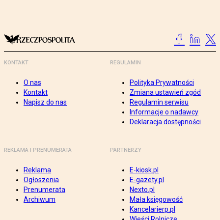
KONTAKT
REGULAMIN
O nas
Polityka Prywatności
Kontakt
Zmiana ustawień zgód
Napisz do nas
Regulamin serwisu
Informacje o nadawcy
Deklaracja dostępności
REKLAMA I PRENUMERATA
PARTNERZY
Reklama
E-kiosk.pl
Ogłoszenia
E-gazety.pl
Prenumerata
Nexto.pl
Archiwum
Mała księgowość
Kancelarierp.pl
Wieści Rolnicze