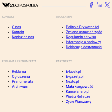
KONTAKT
REGULAMIN
O nas
Polityka Prywatności
Kontakt
Zmiana ustawień zgód
Napisz do nas
Regulamin serwisu
Informacje o nadawcy
Deklaracja dostępności
REKLAMA I PRENUMERATA
PARTNERZY
Reklama
E-kiosk.pl
Ogłoszenia
E-gazety.pl
Prenumerata
Nexto.pl
Archiwum
Mała księgowość
Kancelarierp.pl
Wieści Rolnicze
Życie Warszawy