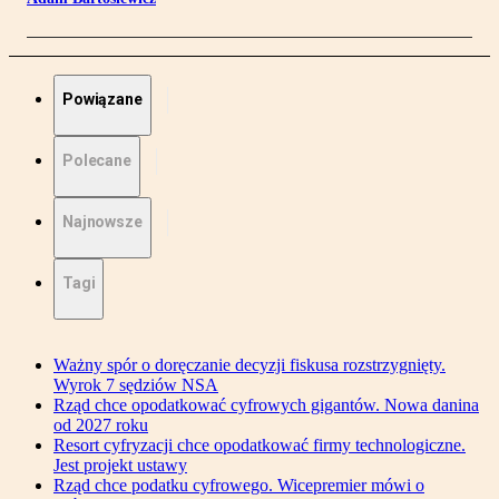
Powiązane
Polecane
Najnowsze
Tagi
Ważny spór o doręczanie decyzji fiskusa rozstrzygnięty.
Wyrok 7 sędziów NSA
Rząd chce opodatkować cyfrowych gigantów. Nowa danina
od 2027 roku
Resort cyfryzacji chce opodatkować firmy technologiczne.
Jest projekt ustawy
Rząd chce podatku cyfrowego. Wicepremier mówi o