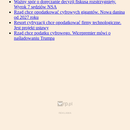
Ważny spór o doręczanie decyzji fiskusa rozstrzygnięty.
Wyrok 7 sędziów NSA
Rząd chce opodatkować cyfrowych gigantów. Nowa danina
od 2027 roku
Resort cyfryzacji chce opodatkować firmy technologiczne.
Jest projekt ustawy
Rząd chce podatku cyfrowego. Wicepremier mówi o
naśladowaniu Trumpa