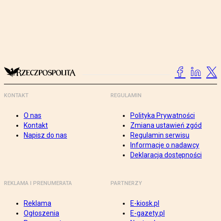
KONTAKT
REGULAMIN
O nas
Polityka Prywatności
Kontakt
Zmiana ustawień zgód
Napisz do nas
Regulamin serwisu
Informacje o nadawcy
Deklaracja dostępności
REKLAMA I PRENUMERATA
PARTNERZY
Reklama
E-kiosk.pl
Ogłoszenia
E-gazety.pl