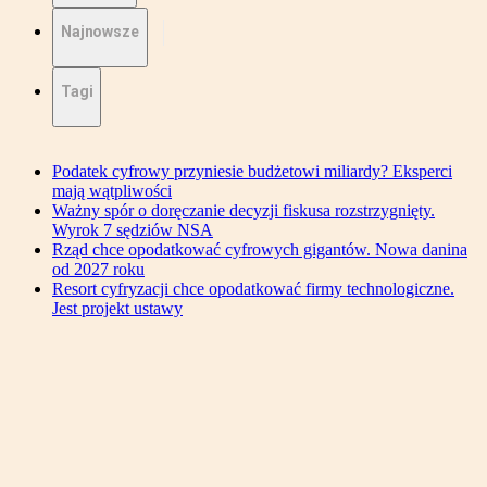
Najnowsze
Tagi
Podatek cyfrowy przyniesie budżetowi miliardy? Eksperci
mają wątpliwości
Ważny spór o doręczanie decyzji fiskusa rozstrzygnięty.
Wyrok 7 sędziów NSA
Rząd chce opodatkować cyfrowych gigantów. Nowa danina
od 2027 roku
Resort cyfryzacji chce opodatkować firmy technologiczne.
Jest projekt ustawy