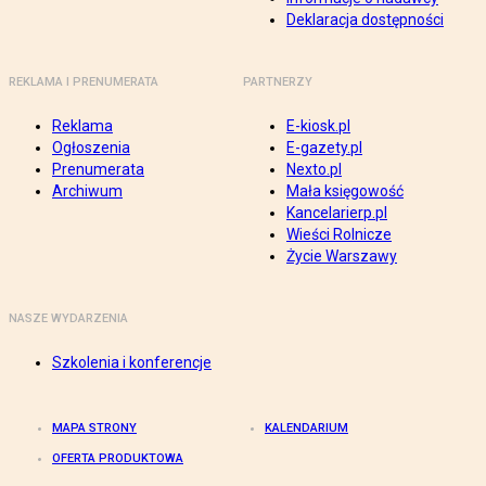
Deklaracja dostępności
REKLAMA I PRENUMERATA
PARTNERZY
Reklama
E-kiosk.pl
Ogłoszenia
E-gazety.pl
Prenumerata
Nexto.pl
Archiwum
Mała księgowość
Kancelarierp.pl
Wieści Rolnicze
Życie Warszawy
NASZE WYDARZENIA
Szkolenia i konferencje
MAPA STRONY
KALENDARIUM
OFERTA PRODUKTOWA