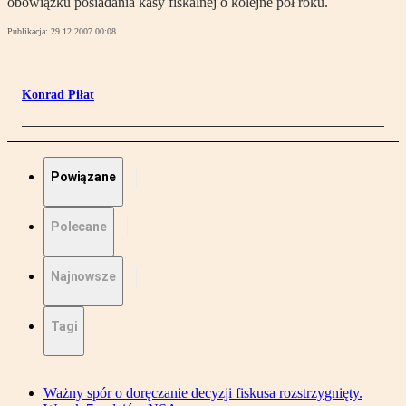
obowiązku posiadania kasy fiskalnej o kolejne pół roku.
Publikacja:
29.12.2007 00:08
Konrad Piłat
Powiązane
Polecane
Najnowsze
Tagi
Ważny spór o doręczanie decyzji fiskusa rozstrzygnięty.