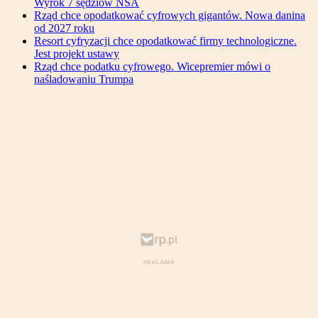
Wyrok 7 sędziów NSA
Rząd chce opodatkować cyfrowych gigantów. Nowa danina
od 2027 roku
Resort cyfryzacji chce opodatkować firmy technologiczne.
Jest projekt ustawy
Rząd chce podatku cyfrowego. Wicepremier mówi o
naśladowaniu Trumpa