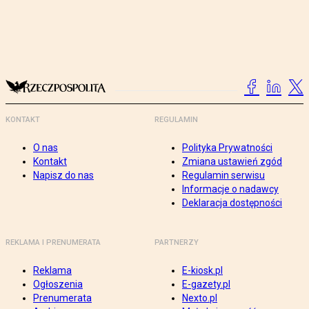
KONTAKT
REGULAMIN
O nas
Polityka Prywatności
Kontakt
Zmiana ustawień zgód
Napisz do nas
Regulamin serwisu
Informacje o nadawcy
Deklaracja dostępności
REKLAMA I PRENUMERATA
PARTNERZY
Reklama
E-kiosk.pl
Ogłoszenia
E-gazety.pl
Prenumerata
Nexto.pl