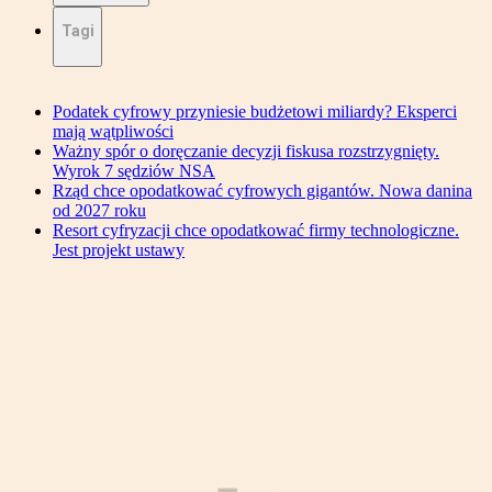
Tagi
Podatek cyfrowy przyniesie budżetowi miliardy? Eksperci
mają wątpliwości
Ważny spór o doręczanie decyzji fiskusa rozstrzygnięty.
Wyrok 7 sędziów NSA
Rząd chce opodatkować cyfrowych gigantów. Nowa danina
od 2027 roku
Resort cyfryzacji chce opodatkować firmy technologiczne.
Jest projekt ustawy