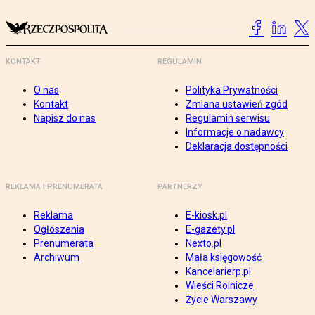
KONTAKT
REGULAMIN
O nas
Polityka Prywatności
Kontakt
Zmiana ustawień zgód
Napisz do nas
Regulamin serwisu
Informacje o nadawcy
Deklaracja dostępności
REKLAMA I PRENUMERATA
PARTNERZY
Reklama
E-kiosk.pl
Ogłoszenia
E-gazety.pl
Prenumerata
Nexto.pl
Archiwum
Mała księgowość
Kancelarierp.pl
Wieści Rolnicze
Życie Warszawy