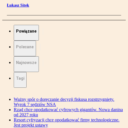
Łukasz Sitek
Powiązane
Polecane
Najnowsze
Tagi
Ważny spór o doręczanie decyzji fiskusa rozstrzygnięty.
Wyrok 7 sędziów NSA
Rząd chce opodatkować cyfrowych gigantów. Nowa danina
od 2027 roku
Resort cyfryzacji chce opodatkować firmy technologiczne.
Jest projekt ustawy