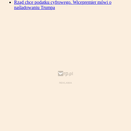
Rząd chce podatku cyfrowego. Wicepremier mówi o
naśladowaniu Trumpa