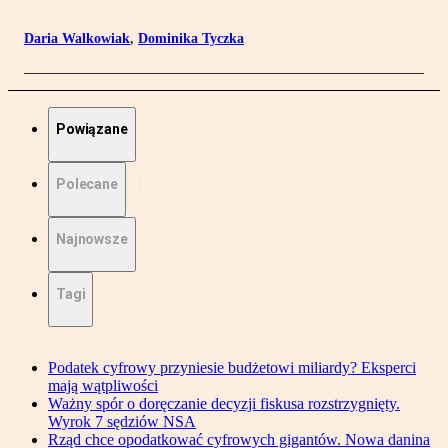
Daria Walkowiak
,
Dominika Tyczka
Powiązane
Polecane
Najnowsze
Tagi
Podatek cyfrowy przyniesie budżetowi miliardy? Eksperci
mają wątpliwości
Ważny spór o doręczanie decyzji fiskusa rozstrzygnięty.
Wyrok 7 sędziów NSA
Rząd chce opodatkować cyfrowych gigantów. Nowa danina