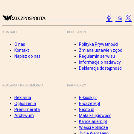
KONTAKT
REGULAMIN
O nas
Polityka Prywatności
Kontakt
Zmiana ustawień zgód
Napisz do nas
Regulamin serwisu
Informacje o nadawcy
Deklaracja dostępności
REKLAMA I PRENUMERATA
PARTNERZY
Reklama
E-kiosk.pl
Ogłoszenia
E-gazety.pl
Prenumerata
Nexto.pl
Archiwum
Mała księgowość
Kancelarierp.pl
Wieści Rolnicze
Życie Warszawy