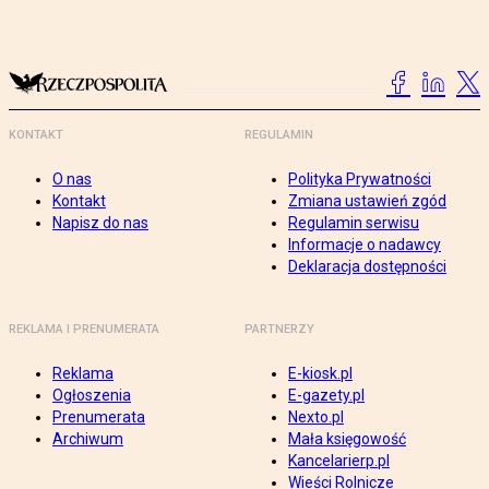
KONTAKT
REGULAMIN
O nas
Polityka Prywatności
Kontakt
Zmiana ustawień zgód
Napisz do nas
Regulamin serwisu
Informacje o nadawcy
Deklaracja dostępności
REKLAMA I PRENUMERATA
PARTNERZY
Reklama
E-kiosk.pl
Ogłoszenia
E-gazety.pl
Prenumerata
Nexto.pl
Archiwum
Mała księgowość
Kancelarierp.pl
Wieści Rolnicze