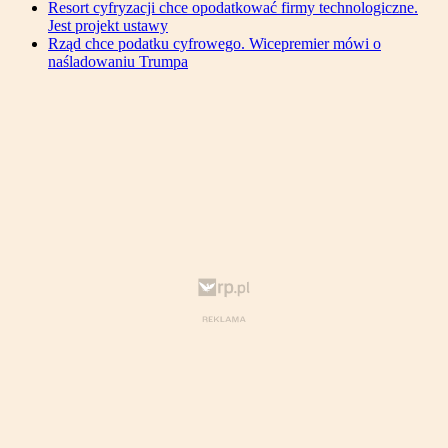
Resort cyfryzacji chce opodatkować firmy technologiczne.
Jest projekt ustawy
Rząd chce podatku cyfrowego. Wicepremier mówi o
naśladowaniu Trumpa