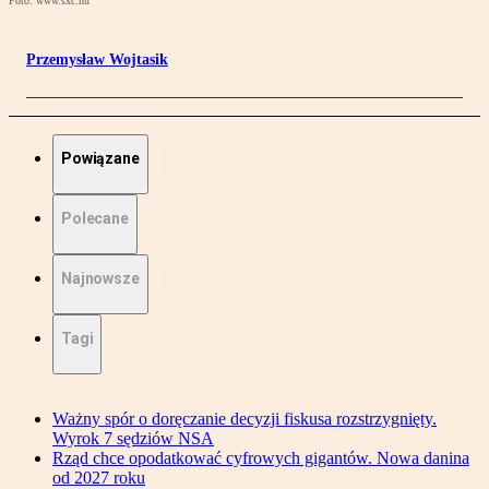
Foto: www.sxc.hu
Przemysław Wojtasik
Powiązane
Polecane
Najnowsze
Tagi
Ważny spór o doręczanie decyzji fiskusa rozstrzygnięty.
Wyrok 7 sędziów NSA
Rząd chce opodatkować cyfrowych gigantów. Nowa danina
od 2027 roku