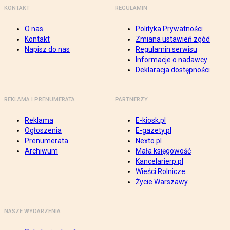
KONTAKT
REGULAMIN
O nas
Polityka Prywatności
Kontakt
Zmiana ustawień zgód
Napisz do nas
Regulamin serwisu
Informacje o nadawcy
Deklaracja dostępności
REKLAMA I PRENUMERATA
PARTNERZY
Reklama
E-kiosk.pl
Ogłoszenia
E-gazety.pl
Prenumerata
Nexto.pl
Archiwum
Mała księgowość
Kancelarierp.pl
Wieści Rolnicze
Życie Warszawy
NASZE WYDARZENIA