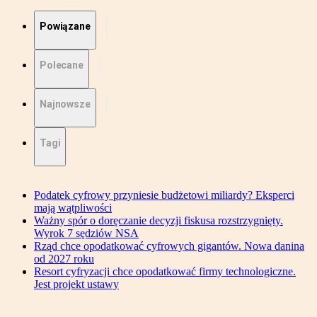
Powiązane
Polecane
Najnowsze
Tagi
Podatek cyfrowy przyniesie budżetowi miliardy? Eksperci
mają wątpliwości
Ważny spór o doręczanie decyzji fiskusa rozstrzygnięty.
Wyrok 7 sędziów NSA
Rząd chce opodatkować cyfrowych gigantów. Nowa danina
od 2027 roku
Resort cyfryzacji chce opodatkować firmy technologiczne.
Jest projekt ustawy