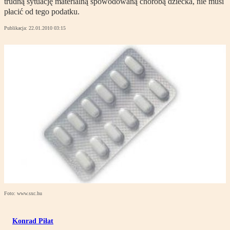
trudną sytuację materialną spowodowaną chorobą dziecka, nie musi
płacić od tego podatku.
Publikacja:
22.01.2010 03:15
Foto: www.sxc.hu
Konrad Piłat