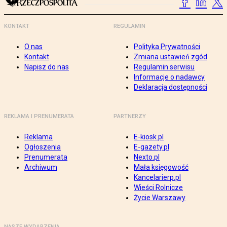
KONTAKT
REGULAMIN
O nas
Polityka Prywatności
Kontakt
Zmiana ustawień zgód
Napisz do nas
Regulamin serwisu
Informacje o nadawcy
Deklaracja dostępności
REKLAMA I PRENUMERATA
PARTNERZY
Reklama
E-kiosk.pl
Ogłoszenia
E-gazety.pl
Prenumerata
Nexto.pl
Archiwum
Mała księgowość
Kancelarierp.pl
Wieści Rolnicze
Życie Warszawy
NASZE WYDARZENIA