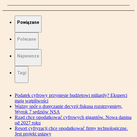
Powiązane
Polecane
Najnowsze
Tagi
Podatek cyfrowy przyniesie budżetowi miliardy? Eksperci
mają wątpliwości
Ważny spór o doręczanie decyzji fiskusa rozstrzygnięty.
Wyrok 7 sędziów NSA
Rząd chce opodatkować cyfrowych gigantów. Nowa danina
od 2027 roku
Resort cyfryzacji chce opodatkować firmy technologiczne.
Jest projekt ustawy