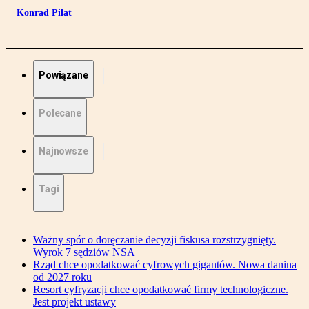
Konrad Piłat
Powiązane
Polecane
Najnowsze
Tagi
Ważny spór o doręczanie decyzji fiskusa rozstrzygnięty.
Wyrok 7 sędziów NSA
Rząd chce opodatkować cyfrowych gigantów. Nowa danina
od 2027 roku
Resort cyfryzacji chce opodatkować firmy technologiczne.
Jest projekt ustawy