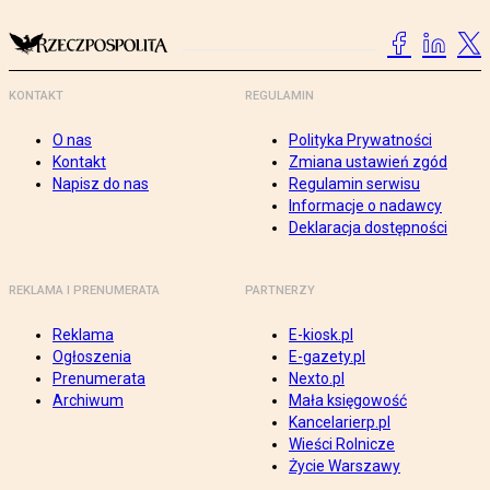
KONTAKT
REGULAMIN
O nas
Polityka Prywatności
Kontakt
Zmiana ustawień zgód
Napisz do nas
Regulamin serwisu
Informacje o nadawcy
Deklaracja dostępności
REKLAMA I PRENUMERATA
PARTNERZY
Reklama
E-kiosk.pl
Ogłoszenia
E-gazety.pl
Prenumerata
Nexto.pl
Archiwum
Mała księgowość
Kancelarierp.pl
Wieści Rolnicze
Życie Warszawy