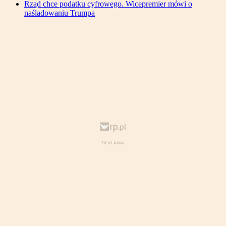
Rząd chce podatku cyfrowego. Wicepremier mówi o
naśladowaniu Trumpa