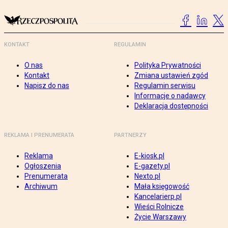
KONTAKT
REGULAMIN
O nas
Polityka Prywatności
Kontakt
Zmiana ustawień zgód
Napisz do nas
Regulamin serwisu
Informacje o nadawcy
Deklaracja dostępności
REKLAMA I PRENUMERATA
PARTNERZY
Reklama
E-kiosk.pl
Ogłoszenia
E-gazety.pl
Prenumerata
Nexto.pl
Archiwum
Mała księgowość
Kancelarierp.pl
Wieści Rolnicze
Życie Warszawy