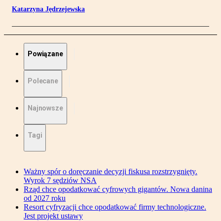
Katarzyna Jędrzejewska
Powiązane
Polecane
Najnowsze
Tagi
Ważny spór o doręczanie decyzji fiskusa rozstrzygnięty.
Wyrok 7 sędziów NSA
Rząd chce opodatkować cyfrowych gigantów. Nowa danina
od 2027 roku
Resort cyfryzacji chce opodatkować firmy technologiczne.
Jest projekt ustawy