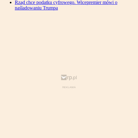
Rząd chce podatku cyfrowego. Wicepremier mówi o
naśladowaniu Trumpa