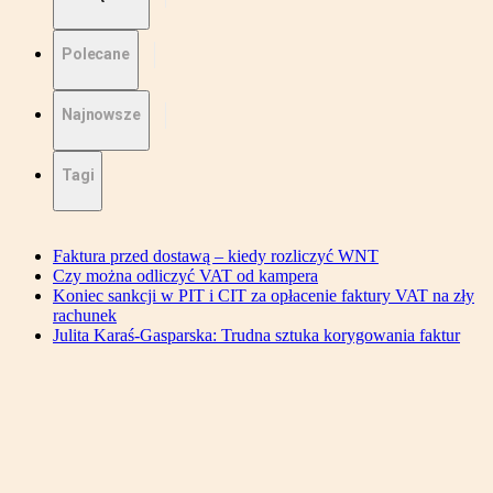
Polecane
Najnowsze
Tagi
Faktura przed dostawą – kiedy rozliczyć WNT
Czy można odliczyć VAT od kampera
Koniec sankcji w PIT i CIT za opłacenie faktury VAT na zły
rachunek
Julita Karaś-Gasparska: Trudna sztuka korygowania faktur