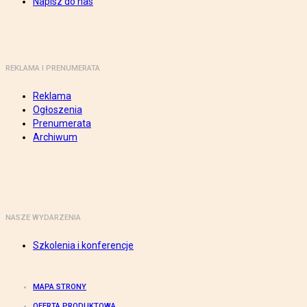
Napisz do nas
REKLAMA I PRENUMERATA
Reklama
Ogłoszenia
Prenumerata
Archiwum
NASZE WYDARZENIA
Szkolenia i konferencje
MAPA STRONY
OFERTA PRODUKTOWA