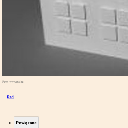
Foto: www.sxc.hu
Red
Powiązane