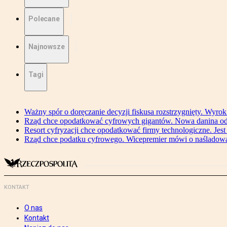
Polecane
Najnowsze
Tagi
Ważny spór o doręczanie decyzji fiskusa rozstrzygnięty. Wyr
Rząd chce opodatkować cyfrowych gigantów. Nowa danina od
Resort cyfryzacji chce opodatkować firmy technologiczne. Jest
Rząd chce podatku cyfrowego. Wicepremier mówi o naśladow
KONTAKT
O nas
Kontakt