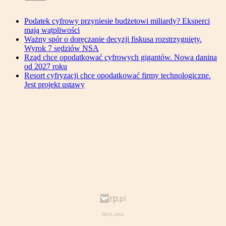
Podatek cyfrowy przyniesie budżetowi miliardy? Eksperci
mają wątpliwości
Ważny spór o doręczanie decyzji fiskusa rozstrzygnięty.
Wyrok 7 sędziów NSA
Rząd chce opodatkować cyfrowych gigantów. Nowa danina
od 2027 roku
Resort cyfryzacji chce opodatkować firmy technologiczne.
Jest projekt ustawy