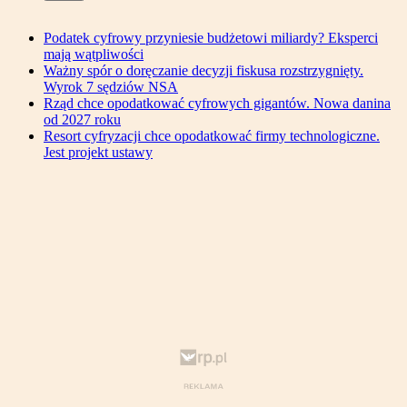
Podatek cyfrowy przyniesie budżetowi miliardy? Eksperci
mają wątpliwości
Ważny spór o doręczanie decyzji fiskusa rozstrzygnięty.
Wyrok 7 sędziów NSA
Rząd chce opodatkować cyfrowych gigantów. Nowa danina
od 2027 roku
Resort cyfryzacji chce opodatkować firmy technologiczne.
Jest projekt ustawy