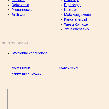
Reklama
E-kiosk.pl
Ogłoszenia
E-gazety.pl
Prenumerata
Nexto.pl
Archiwum
Mała księgowość
Kancelarierp.pl
Wieści Rolnicze
Życie Warszawy
NASZE WYDARZENIA
Szkolenia i konferencje
MAPA STRONY
KALENDARIUM
OFERTA PRODUKTOWA