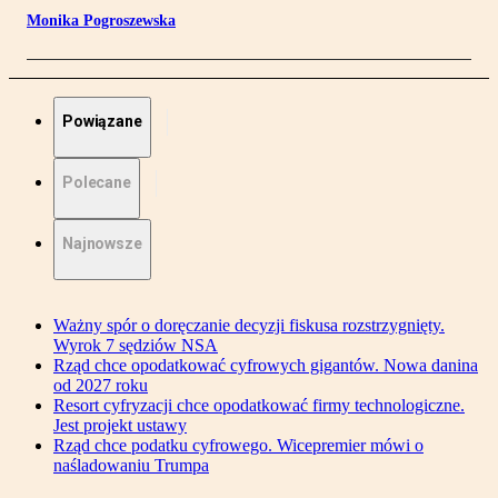
Monika Pogroszewska
Powiązane
Polecane
Najnowsze
Ważny spór o doręczanie decyzji fiskusa rozstrzygnięty.
Wyrok 7 sędziów NSA
Rząd chce opodatkować cyfrowych gigantów. Nowa danina
od 2027 roku
Resort cyfryzacji chce opodatkować firmy technologiczne.
Jest projekt ustawy
Rząd chce podatku cyfrowego. Wicepremier mówi o
naśladowaniu Trumpa