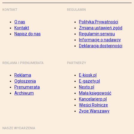
KONTAKT
REGULAMIN
O nas
Polityka Prywatności
Kontakt
Zmiana ustawień zgód
Napisz do nas
Regulamin serwisu
Informacje o nadawcy
Deklaracja dostępności
REKLAMA I PRENUMERATA
PARTNERZY
Reklama
E-kiosk.pl
Ogłoszenia
E-gazety.pl
Prenumerata
Nexto.pl
Archiwum
Mała księgowość
Kancelarierp.pl
Wieści Rolnicze
Życie Warszawy
NASZE WYDARZENIA