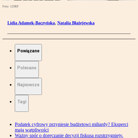
Foto: 123RF
Lidia Adamek-Baczyńska
,
Natalia Błażejewska
Powiązane
Polecane
Najnowsze
Tagi
Podatek cyfrowy przyniesie budżetowi miliardy? Eksperci
mają wątpliwości
Ważny spór o doręczanie decyzji fiskusa rozstrzygnięty.