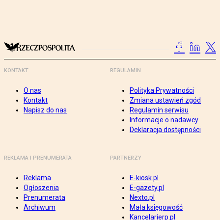
KONTAKT
REGULAMIN
O nas
Polityka Prywatności
Kontakt
Zmiana ustawień zgód
Napisz do nas
Regulamin serwisu
Informacje o nadawcy
Deklaracja dostępności
REKLAMA I PRENUMERATA
PARTNERZY
Reklama
E-kiosk.pl
Ogłoszenia
E-gazety.pl
Prenumerata
Nexto.pl
Archiwum
Mała księgowość
Kancelarierp.pl