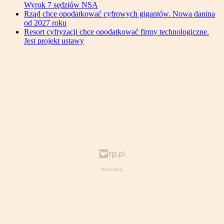
Wyrok 7 sędziów NSA
Rząd chce opodatkować cyfrowych gigantów. Nowa danina
od 2027 roku
Resort cyfryzacji chce opodatkować firmy technologiczne.
Jest projekt ustawy